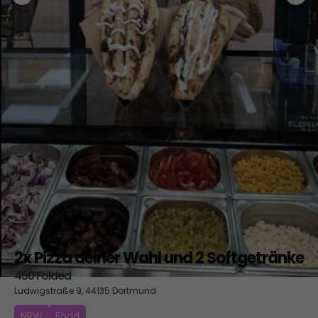
2x Pizza deiner Wahl und 2 Softgetränke
450 Folded
Ludwigstraße 9, 44135 Dortmund
NRW
Food