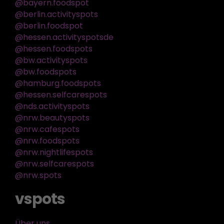
@bayern.foodspot
@berlin.activityspots
@berlin.foodspot
@hessen.activityspotsde
@hessen.foodspots
@bw.activityspots
@bw.foodspots
@hamburg.foodspots
@hessen.selfcarespots
@nds.activityspots
@nrw.beautyspots
@nrw.cafespots
@nrw.foodspots
@nrw.nightlifespots
@nrw.selfcarespots
@nrw.spots
vspots
Über uns