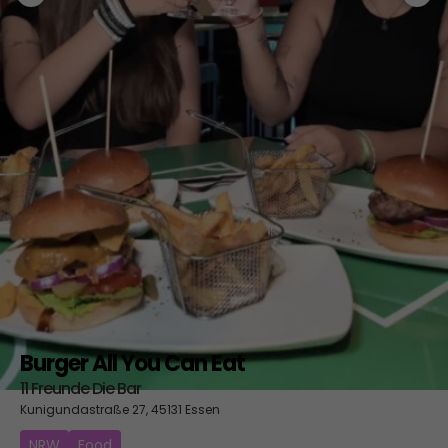
Burger All You Can Eat
11 Freunde Die Bar
Kunigundastraße 27, 45131 Essen
NRW
Food