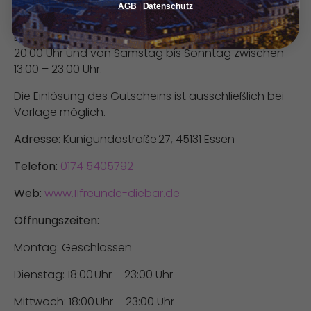
AGB
|
Datenschutz
Der Gutschein ist 6 Monate ab Kauf einlösbar.
Einlösbar von Dienstag bis Freitag zwischen 18:00 –
20:00 Uhr und von Samstag bis Sonntag zwischen
13:00 – 23:00 Uhr.
Die Einlösung des Gutscheins ist ausschließlich bei
Vorlage möglich.
Adresse:
Kunigundastraße 27, 45131 Essen
Telefon:
0174 5405792
Web:
www.11freunde-diebar.de
Öffnungszeiten:
Montag: Geschlossen
Dienstag: 18:00 Uhr – 23:00 Uhr
Mittwoch: 18:00 Uhr – 23:00 Uhr