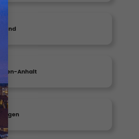
rland
hsen-Anhalt
ringen