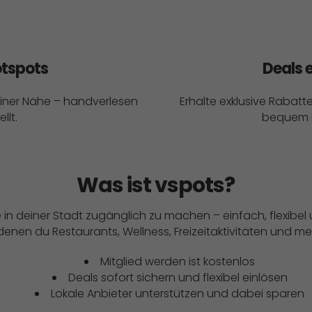
otspots
Deals 
deiner Nähe – handverlesen
Erhalte exklusive Rabatt
llt.
bequem un
Was ist vspots?
isse in deiner Stadt zugänglich zu machen – einfach, flexib
enen du Restaurants, Wellness, Freizeitaktivitäten und m
Mitglied werden ist kostenlos
Deals sofort sichern und flexibel einlösen
Lokale Anbieter unterstützen und dabei sparen