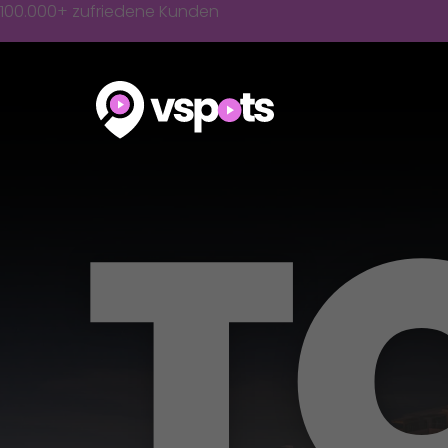
Skip
100.000+ zufriedene Kunden
to
content
T