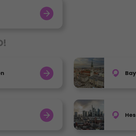
D!
en
Bay
Hes