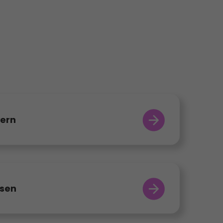
ern
sen