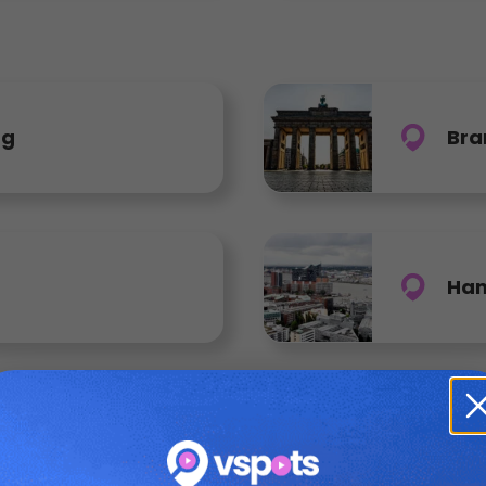
rg
Bra
Ha
pommern
Nie