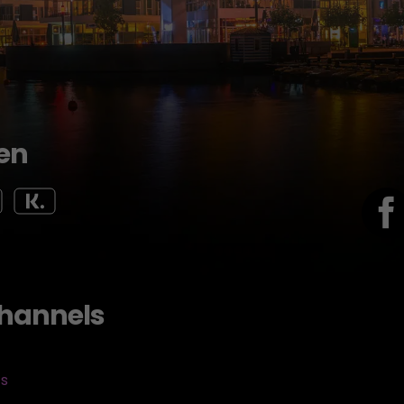
en
hannels
ts