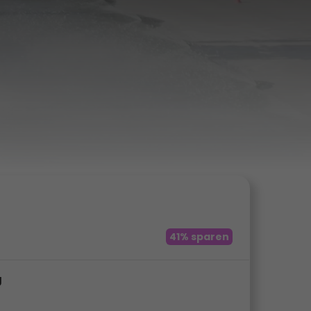
41% sparen
g