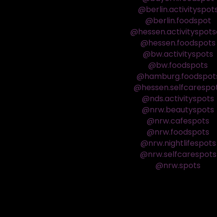
@berlin.activityspot
@berlin.foodspot
@hessen.activityspot
@hessen.foodspots
@bw.activityspots
@bw.foodspots
@hamburg.foodspot
@hessen.selfcarespo
@nds.activityspots
@nrw.beautyspots
@nrw.cafespots
@nrw.foodspots
@nrw.nightlifespots
@nrw.selfcarespots
@nrw.spots