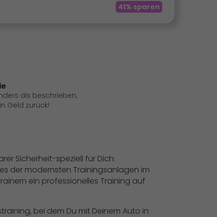
41% sparen
ie
anders als beschrieben,
 Geld zurück!
r Sicherheit-speziell für Dich.
ines der modernsten Trainingsanlagen im
rainern ein professionelles Training auf
straining, bei dem Du mit Deinem Auto in