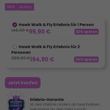
NRW
Activity
Hawk Walk & Fly Erlebnis für 1 Person
149,00
€
99,90
€
32% sparen
Hawk Walk & Fly Erlebnis für 2
Personen
298,00
€
194,90
€
34% sparen
Jetzt kaufen
Erlebnis-Garantie
Ist dein Erlebnis anders als beschrieben,
bekommst du dein Geld zurück!