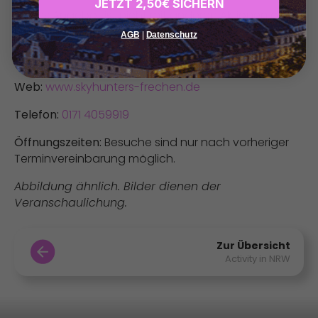
JETZT 2,50€ SICHERN
Dieses Angebot ist nicht mit anderen Aktionen oder
Rabatten kombinierbar.
AGB
|
Datenschutz
Adresse:
Rotdornweg 20, 50226 Frechen
Web:
www.skyhunters-frechen.de
Telefon:
0171 4059919
Öffnungszeiten:
Besuche sind nur nach vorheriger
Terminvereinbarung möglich.
Abbildung ähnlich. Bilder dienen der
Veranschaulichung.
Zur Übersicht
Activity in NRW