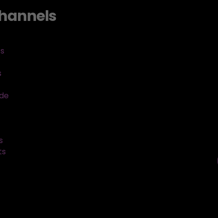
hannels
ts
s
sde
s
ts