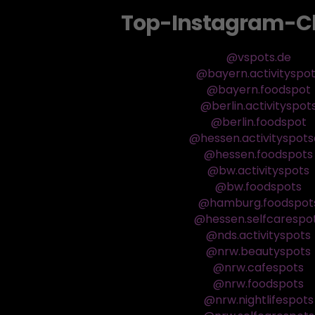
Top-Instagram-C
@vspots.de
@bayern.activityspo
@bayern.foodspot
@berlin.activityspot
@berlin.foodspot
@hessen.activityspot
@hessen.foodspots
@bw.activityspots
@bw.foodspots
@hamburg.foodspot
@hessen.selfcarespo
@nds.activityspots
@nrw.beautyspots
@nrw.cafespots
@nrw.foodspots
@nrw.nightlifespots