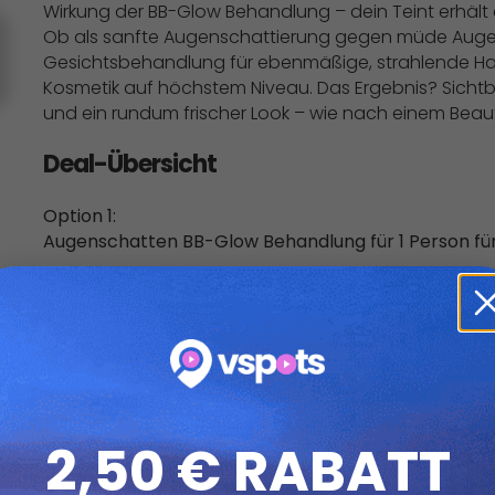
Wirkung der BB-Glow Behandlung – dein Teint erhäl
Ob als sanfte Augenschattierung gegen müde Augen
Gesichtsbehandlung für ebenmäßige, strahlende Hau
Kosmetik auf höchstem Niveau. Das Ergebnis? Sichtb
und ein rundum frischer Look – wie nach einem Beautyf
Deal-Übersicht
Option 1:
Augenschatten BB-Glow Behandlung für 1 Person für 
Option 2:
Gesichts BB-Glow Behandlung für 1 Person für 54,90 
Details:
BB-Glow Augenschatten: Reinigung, Enzympeeling,
Augenmaske & Abschlusspflege. Dauer 30 Min.
2,50 € RABATT
BB-Glow Gesicht: Reinigung, Enzympeeling, Bedamp
Abschlusspflege. Dauer 60 Min.