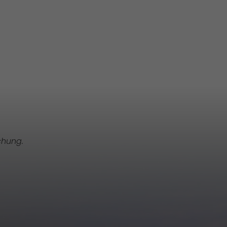
chung.