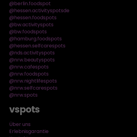
@berlin.foodspot
@hessen.activityspotsde
@hessen.foodspots
@bw.activityspots
@bw.foodspots
@hamburg.foodspots
@hessen.selfcarespots
@nds.activityspots
@nrw.beautyspots
@nrw.cafespots
@nrw.foodspots
@nrw.nightlifespots
@nrw.selfcarespots
@nrw.spots
vspots
Über uns
Erlebnisgarantie