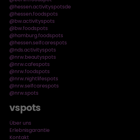
@hessen.activityspotsde
@hessen.foodspots
@bw.activityspots
@bw.foodspots
@hamburg.foodspots
@hessen.selfcarespots
@nds.activityspots
@nrw.beautyspots
@nrw.cafespots
@nrw.foodspots
@nrw.nightlifespots
@nrw.selfcarespots
@nrw.spots
vspots
Über uns
Erlebnisgarantie
Kontakt