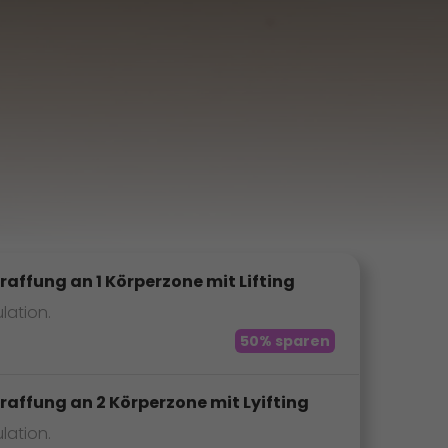
raffung an 1 Körperzone mit Lifting
lation.
50% sparen
traffung an 2 Körperzone mit Lyifting
lation.