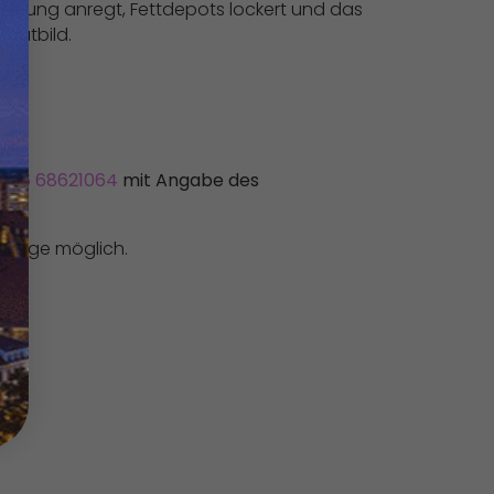
blutung anregt, Fettdepots lockert und das
Hautbild.
0176 68621064
mit Angabe des
Vorlage möglich.