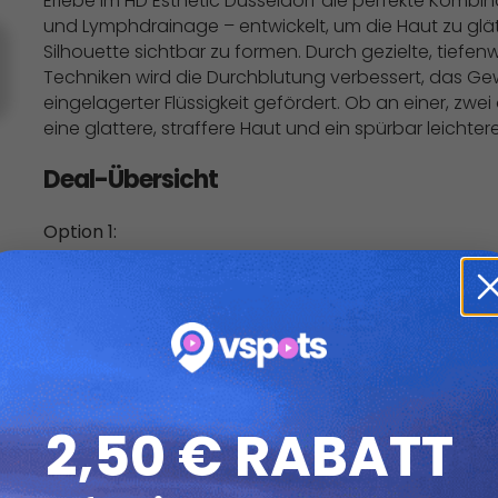
Erlebe im HD Esthetic Düsseldorf die perfekte Kombin
und Lymphdrainage – entwickelt, um die Haut zu glät
Silhouette sichtbar zu formen. Durch gezielte, tief
Techniken wird die Durchblutung verbessert, das Ge
eingelagerter Flüssigkeit gefördert. Ob an einer, zwe
eine glattere, straffere Haut und ein spürbar leichter
Deal-Übersicht
Option 1:
Cellulite-Massage und Körperstraffung an 1 Körperzon
Option 2:
Cellulite-Massage und Körperstraffung an 2 Körperzon
Option 3:
Cellulite-Massage und Körperstraffung an 3 Körperzon
2,50 € RABATT
Details:
Cellulite-Massage: Eine Cellulite-Massage ist eine ge