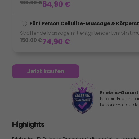
130,00
€
64,90
€
Für 1 Person Cellulite-Massage & Körperst
Straffende Massage mit entgiftender Lymphstimu
150,00
€
74,90
€
Jetzt kaufen
Erlebnis-Garant
Ist dein Erlebnis 
bekommst du dein
Highlights