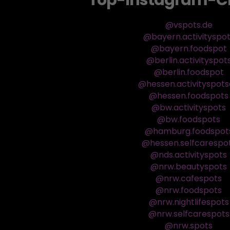
Top-Instagram-C
@vspots.de
@bayern.activityspo
@bayern.foodspot
@berlin.activityspot
@berlin.foodspot
@hessen.activityspot
@hessen.foodspots
@bw.activityspots
@bw.foodspots
@hamburg.foodspot
@hessen.selfcarespo
@nds.activityspots
@nrw.beautyspots
@nrw.cafespots
@nrw.foodspots
@nrw.nightlifespots
@nrw.selfcarespots
@nrw.spots