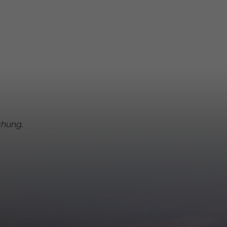
chung.