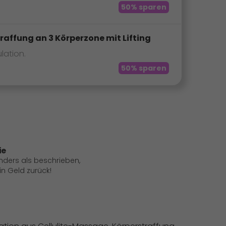
50% sparen
raffung an 3 Körperzone mit Lifting
lation.
50% sparen
ie
anders als beschrieben,
 Geld zurück!