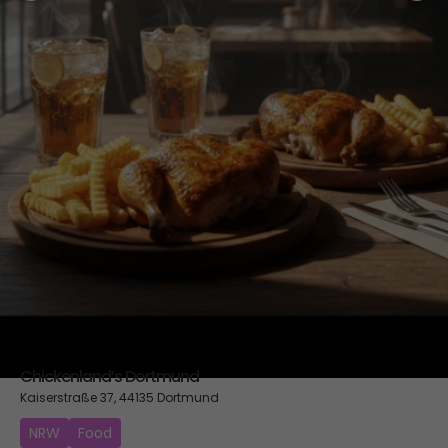
Halbes Hähnchen Menü für 2 Personen
Chickenland’s Dortmund
Kaiserstraße 37, 44135 Dortmund
NRW
Food